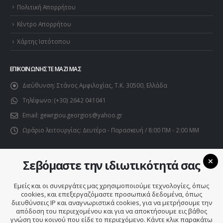
Πολιτική Απορρήτου
Κέντρο Απορρήτου
Χάρτης Ιστότοπου
ΕΠΙΚΟΙΝΩΝΉΣΤΕ ΜΑΖΊ ΜΑΣ
Διεύθυνση:
Στάνος Αμφιλοχίας, Τ.Κ. 30500, Ελλάδα
Τηλέφωνο:
(+30) 2642 041041
Email:
gewrgiou.georgios@yahoo.gr
Ωράριο λειτουργίας:
Δευτέρα - Παρασκευή / 8:00 ΠΜ - 2:00 ΜΜ
Σεβόμαστε την ιδιωτικότητά σας
Εμείς και οι συνεργάτες μας χρησιμοποιούμε τεχνολογίες, όπως
cookies, και επεξεργαζόμαστε προσωπικά δεδομένα, όπως
διευθύνσεις IP και αναγνωριστικά cookies, για να μετρήσουμε την
απόδοση του περιεχομένου και για να αποκτήσουμε εις βάθος
γνώση του κοινού που είδε το περιεχόμενο. Κάντε κλικ παρακάτω