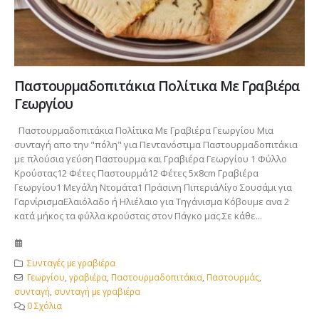
Παστουρμαδοπιτάκια Πολίτικα Με Γραβιέρα
Γεωργίου
Παστουρμαδοπιτάκια Πολίτικα Με Γραβιέρα Γεωργίου Μια
συνταγή απο την "πόλη" για Πεντανόστιμα Παστουρμαδοπιτάκια
με πλούσια γεύση Παστουρμα και Γραβιέρα Γεωργίου 1 Φύλλο
Κρούστας12 Φέτες Παστουρμά12 Φέτες 5x8cm Γραβιέρα
Γεωργίου1 Μεγάλη Ντομάτα1 Πράσινη ΠιπεριάΛίγο Σουσάμι για
ΓαρνίρισμαΕλαιόλαδο ή Ηλιέλαιο για Τηγάνισμα Κόβουμε ανα 2
κατά μήκος τα φύλλα κρούστας στον Πάγκο μας.Σε κάθε...
Συνταγές με γραβιέρα
Γεωργίου
,
γραβιέρα
,
Παστουρμαδοπιτάκια
,
Παστουρμάς
,
συνταγή
,
συνταγή με γραβιέρα
0 Σχόλια