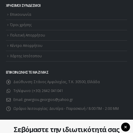
ΧΡΉΣΙΜΟΙ ΣΎΝΔΕΣΜΟΙ
Επικοινωνία
Όροι χρήσης
Πολιτική Απορρήτου
Κέντρο Απορρήτου
Χάρτης Ιστότοπου
ΕΠΙΚΟΙΝΩΝΉΣΤΕ ΜΑΖΊ ΜΑΣ
Διεύθυνση:
Στάνος Αμφιλοχίας, Τ.Κ. 30500, Ελλάδα
Τηλέφωνο:
(+30) 2642 041041
Email:
gewrgiou.georgios@yahoo.gr
Ωράριο λειτουργίας:
Δευτέρα - Παρασκευή / 8:00 ΠΜ - 2:00 ΜΜ
Σεβόμαστε την ιδιωτικότητά σας