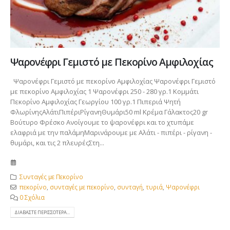
Ψαρονέφρι Γεμιστό με Πεκορίνο Αμφιλοχίας
Ψαρονέφρι Γεμιστό με πεκορίνο Αμφιλοχίας Ψαρονέφρι Γεμιστό
με πεκορίνο Αμφιλοχίας 1 Ψαρονέφρι 250 - 280 γρ.1 Κομμάτι
Πεκορίνο Αμφιλοχίας Γεωργίου 100 γρ.1 Πιπεριά Ψητή
ΦλωρίνηςΑλάτιΠιπέριΡίγανηΘυμάρι50 ml Κρέμα Γάλακτος20 gr
Βούτυρο Φρέσκο Ανοίγουμε το ψαρονέφρι και το χτυπάμε
ελαφριά με την παλάμηΜαρινάρουμε με Αλάτι - πιπέρι - ρίγανη -
θυμάρι, και τις 2 πλευρέςΣτη...
Συνταγές με Πεκορίνο
πεκορίνο
,
συνταγές με πεκορίνο
,
συνταγή
,
τυριά
,
Ψαρονέφρι
0 Σχόλια
ΔΙΑΒΆΣΤΕ ΠΕΡΙΣΣΌΤΕΡΑ...