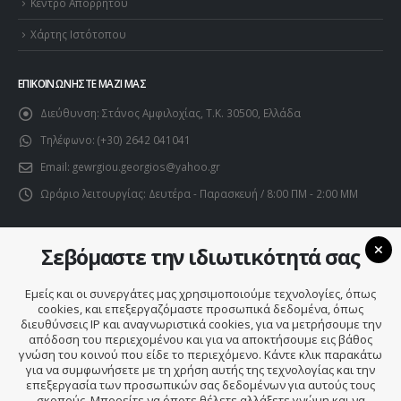
Κέντρο Απορρήτου
Χάρτης Ιστότοπου
ΕΠΙΚΟΙΝΩΝΉΣΤΕ ΜΑΖΊ ΜΑΣ
Διεύθυνση:
Στάνος Αμφιλοχίας, Τ.Κ. 30500, Ελλάδα
Τηλέφωνο:
(+30) 2642 041041
Email:
gewrgiou.georgios@yahoo.gr
Ωράριο λειτουργίας:
Δευτέρα - Παρασκευή / 8:00 ΠΜ - 2:00 ΜΜ
Σεβόμαστε την ιδιωτικότητά σας
Εμείς και οι συνεργάτες μας χρησιμοποιούμε τεχνολογίες, όπως
cookies, και επεξεργαζόμαστε προσωπικά δεδομένα, όπως
διευθύνσεις IP και αναγνωριστικά cookies, για να μετρήσουμε την
απόδοση του περιεχομένου και για να αποκτήσουμε εις βάθος
γνώση του κοινού που είδε το περιεχόμενο. Κάντε κλικ παρακάτω
για να συμφωνήσετε με τη χρήση αυτής της τεχνολογίας και την
επεξεργασία των προσωπικών σας δεδομένων για αυτούς τους
σκοπούς. Μπορείτε να όποτε θέλετε αλλάξετε γνώμη και να