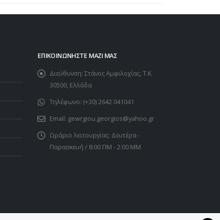
ΕΠΙΚΟΙΝΩΝΉΣΤΕ ΜΑΖΊ ΜΑΣ
Διεύθυνση:
Στάνος Αμφιλοχίας, Τ.Κ.
30500, Ελλάδα
Τηλέφωνο:
(+30) 2642 041041
Email:
gewrgiou.georgios@yahoo.gr
Ωράριο λειτουργίας:
Δευτέρα -
Παρασκευή / 8:00 ΠΜ - 2:00 ΜΜ