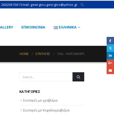
: 2642041041 Email: gewrgiou.georgios@yahoo.gr
ALLERY
ΕΠΙΚΟΙΝΩΝΙΑ
ΕΛΛΗΝΙΚΆ
HOME
ΣΥΝΤΑΓΈΣ
TAG -
ΨΑΡΟΝΈΦΡΙ
KΑΤΗΓΟΡΊΕΣ
Συνταγές με γραβιέρα
Συνταγές με Κεφαλογραβιέρα