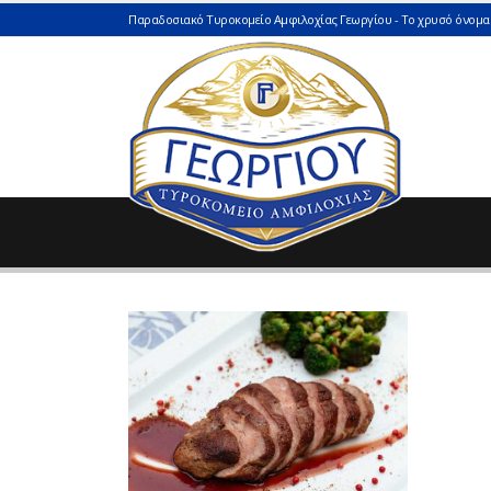
Παραδοσιακό Τυροκομείο Αμφιλοχίας Γεωργίου - Το χρυσό όνομα 