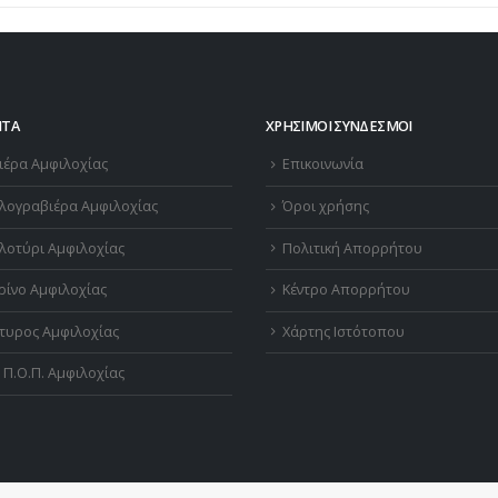
ΝΤΑ
ΧΡΉΣΙΜΟΙ ΣΎΝΔΕΣΜΟΙ
ιέρα Αμφιλοχίας
Επικοινωνία
λογραβιέρα Αμφιλοχίας
Όροι χρήσης
λοτύρι Αμφιλοχίας
Πολιτική Απορρήτου
ρίνο Αμφιλοχίας
Κέντρο Απορρήτου
τυρος Αμφιλοχίας
Χάρτης Ιστότοπου
 Π.Ο.Π. Αμφιλοχίας