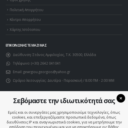
Πολιτική Απορρήτου
Κέντρο Απορρήτου
Χάρτης Ιστότοπου
ΕΠΙΚΟΙΝΩΝΉΣΤΕ ΜΑΖΊ ΜΑΣ
Διεύθυνση:
Στάνος Αμφιλοχίας, Τ.Κ. 30500, Ελλάδα
Τηλέφωνο:
(+30) 2642 041041
Email:
gewrgiou.georgios@yahoo.gr
Ωράριο λειτουργίας:
Δευτέρα - Παρασκευή / 8:00 ΠΜ - 2:00 ΜΜ
Σεβόμαστε την ιδιωτικότητά σας
Εμείς και οι συνεργάτες μας χρησιμοποιούμε τεχνολογίες, όπως
cookies, και επεξεργαζόμαστε προσωπικά δεδομένα, όπως
διευθύνσεις IP και αναγνωριστικά cookies, για να μετρήσουμε την
απόδοση του περιεχομένου και για να αποκτήσουμε εις βάθος