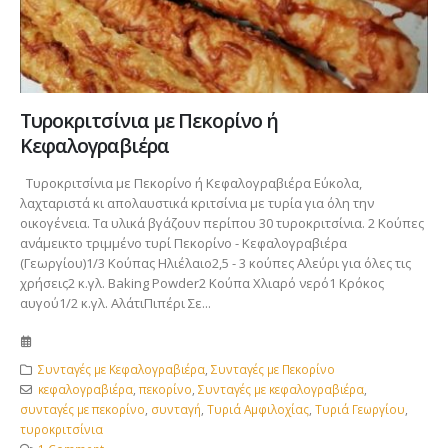
Τυροκριτσίνια με Πεκορίνο ή
Κεφαλογραβιέρα
Τυροκριτσίνια με Πεκορίνο ή Κεφαλογραβιέρα Εύκολα,
λαχταριστά κι απολαυστικά κριτσίνια με τυρία για όλη την
οικογένεια. Τα υλικά βγάζουν περίπου 30 τυροκριτσίνια. 2 Κούπες
ανάμεικτο τριμμένο τυρί Πεκορίνο - Κεφαλογραβιέρα
(Γεωργίου)1/3 Κούπας Ηλιέλαιο2,5 - 3 κούπες Αλεύρι για όλες τις
χρήσεις2 κ.γλ. Baking Powder2 Κούπα Χλιαρό νερό1 Κρόκος
αυγού1/2 κ.γλ. ΑλάτιΠιπέρι Σε...
Συνταγές με Κεφαλογραβιέρα
,
Συνταγές με Πεκορίνο
κεφαλογραβιέρα
,
πεκορίνο
,
Συνταγές με κεφαλογραβιέρα
,
συνταγές με πεκορίνο
,
συνταγή
,
Τυριά Αμφιλοχίας
,
Τυριά Γεωργίου
,
τυροκριτσίνια