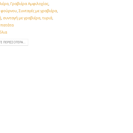
βιέρα
,
Γραβιέρα Αμφιλοχίας
,
 φούρνου
,
Συνταγές με γραβιέρα
,
ή
,
συνταγή με γραβιέρα
,
τυριά
,
πατάτα
όλια
ΤΕ ΠΕΡΙΣΣΌΤΕΡΑ...