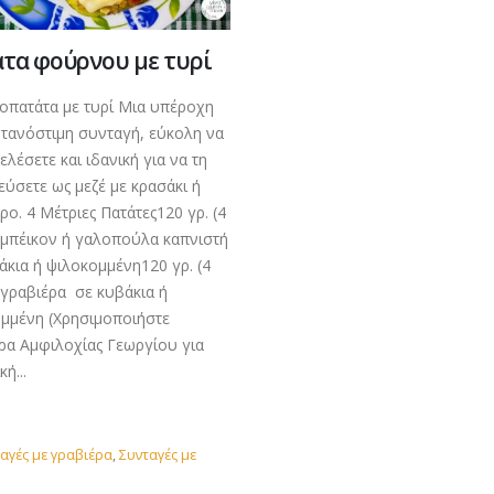
τα φούρνου με τυρί
πατάτα με τυρί Μια υπέροχη
ντανόστιμη συνταγή, εύκολη να
ελέσετε και ιδανική για να τη
ύσετε ως μεζέ με κρασάκι ή
ρο. 4 Μέτριες Πατάτες120 γρ. (4
 μπέικον ή γαλοπούλα καπνιστή
άκια ή ψιλοκομμένη120 γρ. (4
 γραβιέρα σε κυβάκια ή
μμένη (Χρησιμοποιήστε
ρα Αμφιλοχίας Γεωργίου για
ή...
αγές με γραβιέρα
,
Συνταγές με