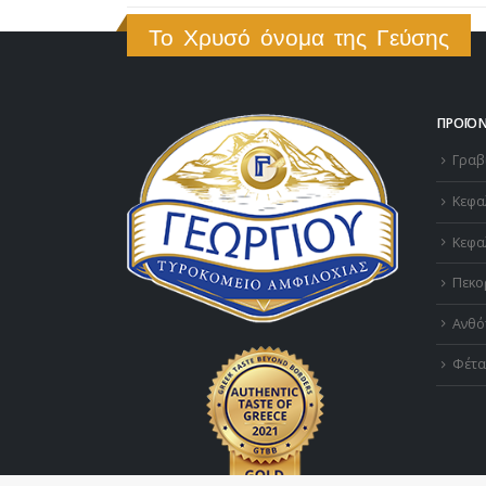
Το Χρυσό όνομα της Γεύσης
ΠΡΟΪΌ
Γραβ
Κεφα
Κεφα
Πεκο
Ανθό
Φέτα