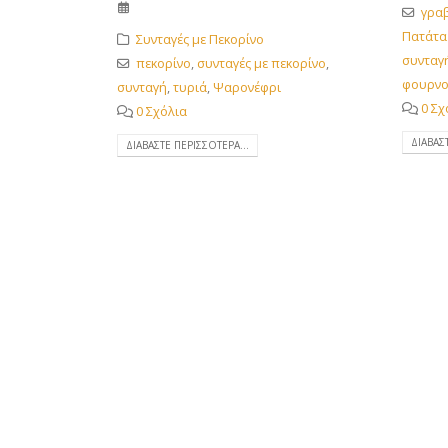
γρα
Πατάτα
Συνταγές με Πεκορίνο
συνταγ
πεκορίνο
,
συνταγές με πεκορίνο
,
φουρνο
συνταγή
,
τυριά
,
Ψαρονέφρι
0 Σχ
0 Σχόλια
ΔΙΑΒΆΣ
ΔΙΑΒΆΣΤΕ ΠΕΡΙΣΣΌΤΕΡΑ...