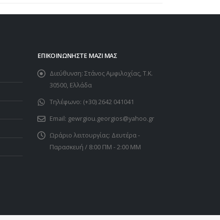
ΕΠΙΚΟΙΝΩΝΉΣΤΕ ΜΑΖΊ ΜΑΣ
Διεύθυνση:
Στάνος Αμφιλοχίας, Τ.Κ.
30500, Ελλάδα
Τηλέφωνο:
(+30) 2642 041041
Email:
gewrgiou.georgios@yahoo.gr
Ωράριο λειτουργίας:
Δευτέρα -
Παρασκευή / 8:00 ΠΜ - 2:00 ΜΜ