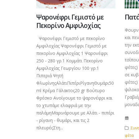
Ψαρονέφρι Γεμιστό με
Πατά
Πεκορίνο Αμφιλοχίας
Φουρνο
και πε
Ψαρονέφρι Γεμιστό με πεκορίνο
την εκτ
Αμφιλοχίας Ψαρονέφρι Γεμιστό με
συνοδε
πεκορίνο Αμφιλοχίας 1 Ψαρονέφρι
τσίπου
250 - 280 γρ.1 Κομμάτι Πεκορίνο
φέτες)
Αμφιλοχίας Γεωργίου 100 γρ.1
σε κυβ
Πιπεριά Ψητή
φέτες)
ΦλωρίνηςΑλάτιΠιπέριΡίγανηΘυμάρι50
ψιλοκο
ml Κρέμα Γάλακτος20 gr Βούτυρο
Γραβιέ
Φρέσκο Ανοίγουμε το ψαρονέφρι και
μοναδικ
το χτυπάμε ελαφριά με την
παλάμηΜαρινάρουμε με Αλάτι - πιπέρι
- ρίγανη - θυμάρι, και τις 2
πλευρέςΣτη...
Συντ
φέτα