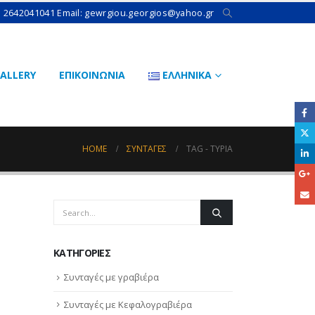
: 2642041041 Email: gewrgiou.georgios@yahoo.gr
ALLERY
ΕΠΙΚΟΙΝΩΝΙΑ
ΕΛΛΗΝΙΚΆ
HOME
ΣΥΝΤΑΓΈΣ
TAG -
ΤΥΡΙΆ
KΑΤΗΓΟΡΊΕΣ
Συνταγές με γραβιέρα
Συνταγές με Κεφαλογραβιέρα