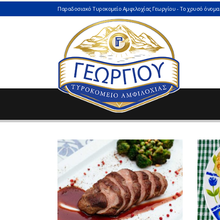
Παραδοσιακό Τυροκομείο Αμφιλοχίας Γεωργίου - Το χρυσό όνομα 