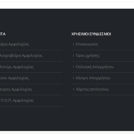
ΝΤΑ
ΧΡΉΣΙΜΟΙ ΣΎΝΔΕΣΜΟΙ
ιέρα Αμφιλοχίας
Επικοινωνία
λογραβιέρα Αμφιλοχίας
Όροι χρήσης
λοτύρι Αμφιλοχίας
Πολιτική Απορρήτου
ρίνο Αμφιλοχίας
Κέντρο Απορρήτου
τυρος Αμφιλοχίας
Χάρτης Ιστότοπου
 Π.Ο.Π. Αμφιλοχίας