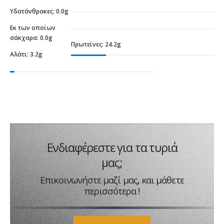
Υδατάνθρακες: 0.0g
Εκ των οποίων
σάκχαρα: 0.0g
Πρωτείνες: 24.2g
Αλάτι: 3.2g
Ενδιαφέρεστε για τα τυριά
μας;
Επικοινωνήστε μαζί μας, και μάθετε
περισσότερα !