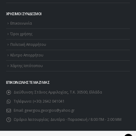
ΧΡΉΣΙΜΟΙ ΣΎΝΔΕΣΜΟΙ
Επικοινωνία
Όροι χρήσης
Πολιτική Απορρήτου
Κέντρο Απορρήτου
Χάρτης Ιστότοπου
ΕΠΙΚΟΙΝΩΝΉΣΤΕ ΜΑΖΊ ΜΑΣ
Διεύθυνση:
Στάνος Αμφιλοχίας, Τ.Κ. 30500, Ελλάδα
Τηλέφωνο:
(+30) 2642 041041
Email:
gewrgiou.georgios@yahoo.gr
Ωράριο λειτουργίας:
Δευτέρα - Παρασκευή / 8:00 ΠΜ - 2:00 ΜΜ