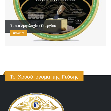
Τυριά Αμφιλοχίας Γεωργίου
ΠΡΟΪΌΝΤΑ
Το Χρυσό όνομα της Γεύσης