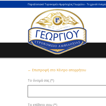
Παραδοσιακό Τυροκομείο Αμφιλοχίας Γεωργίου - Το χρυσό όνομα 
← Επιστροφή στο Κέντρο απορρήτου
Το όνομά σας (*)
Το επίθετο σου (*)