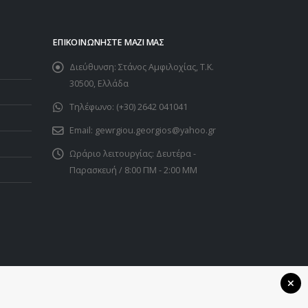
ΕΠΙΚΟΙΝΩΝΉΣΤΕ ΜΑΖΊ ΜΑΣ
Διεύθυνση:
Στάνος Αμφιλοχίας, Τ.Κ.
30500, Ελλάδα
Τηλέφωνο:
(+30) 2642 041041
Email:
gewrgiou.georgios@yahoo.gr
Ωράριο λειτουργίας:
Δευτέρα -
Παρασκευή / 8:00 ΠΜ - 2:00 ΜΜ