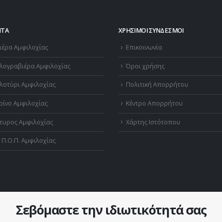
ΝΤΑ
ΧΡΉΣΙΜΟΙ ΣΎΝΔΕΣΜΟΙ
ιέρα Αμφιλοχίας
Επικοινωνία
λογραβιέρα Αμφιλοχίας
Όροι χρήσης
λοτύρι Αμφιλοχίας
Πολιτική Απορρήτου
ρίνο Αμφιλοχίας
Κέντρο Απορρήτου
τυρος Αμφιλοχίας
Χάρτης Ιστότοπου
 Π.Ο.Π. Αμφιλοχίας
Σεβόμαστε την ιδιωτικότητά σας