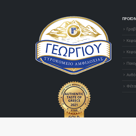
ΠΡΟΪΌ
Γραβ
Κεφα
Κεφα
Πεκο
Ανθό
Φέτα