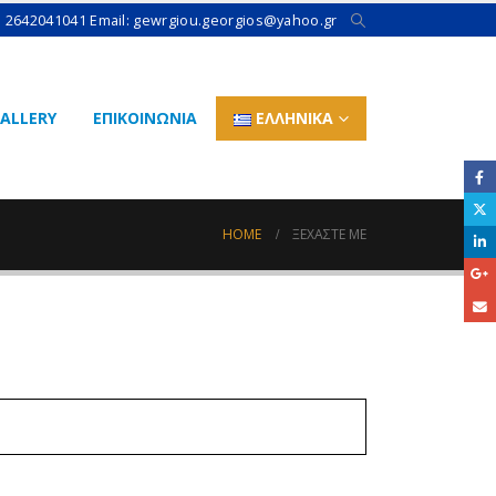
: 2642041041 Email: gewrgiou.georgios@yahoo.gr
ALLERY
ΕΠΙΚΟΙΝΩΝΙΑ
ΕΛΛΗΝΙΚΆ
HOME
ΞΕΧΆΣΤΕ ΜΕ